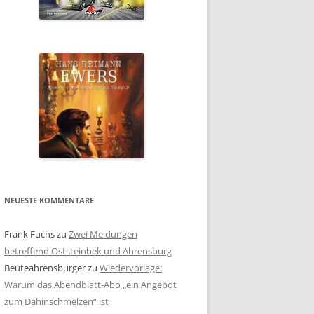
NEUESTE KOMMENTARE
Frank Fuchs
zu
Zwei Meldungen
betreffend Oststeinbek und Ahrensburg
Beuteahrensburger
zu
Wiedervorlage:
Warum das Abendblatt-Abo „ein Angebot
zum Dahinschmelzen“ ist