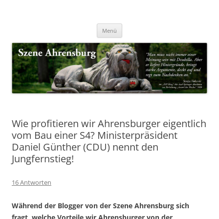
Zum
Inhalt
Nachrichten & Notizen von Harald Dzubilla
springen
Szene Ahrensburg
Menü
Wie profitieren wir Ahrensburger eigentlich
vom Bau einer S4? Ministerpräsident
Daniel Günther (CDU) nennt den
Jungfernstieg!
16 Antworten
Während der Blogger von der Szene Ahrensburg sich
fragt, welche Vorteile wir Ahrensburger von der