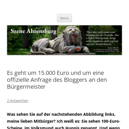
Zum
Inhalt
Nachrichten & Notizen von Harald Dzubilla
springen
Szene Ahrensburg
Menü
Es geht um 15.000 Euro und um eine
offizielle Anfrage des Bloggers an den
Bürgermeister
2 Antworten
Was sehen Sie auf der nachstehenden Abbildung links,
meine lieben Mitbürger? Ich weiß es: Sie sehen 100-Euro-
Scheine, im Volksmund auch Hunnis genannt. Und wenn