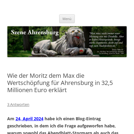
Zum
Inhalt
Nachrichten & Notizen von Harald Dzubilla
springen
Szene Ahrensburg
Menü
Wie der Moritz dem Max die
Wertschöpfung für Ahrensburg in 32,5
Millionen Euro erklärt
3 Antworten
Am
24, April 2024
habe ich einen Blog-Eintrag
geschrieben, in dem ich die Frage aufgeworfen habe,
warum sowohl das Abendblatt-Stormarn als auch das