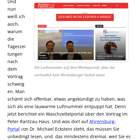
Und
nun
weiß ich
auch,
warum
die
Tageszei
tungen
nach
Die Lachnummer auf dem Werbeportal, über die
dem
vermutlich kein Ahrensburger lachen kann
Vortrag
schweig
en. Man
schämt sich offenbar, etwas angekündigt zu haben, was
sich als eine lauwarme Luftnummer entpuppt hat. Denn
jetzt berichtet ein Waschzettelportal über den Vortrag im
Peter-Rantzau-Haus. Und was dort auf
Ahrensburg-
Portal
v
on Dr. Michael Eckstein steht, das müssen Sie
unbedingt lesen, und das mindestens dreimal, weil Sie es