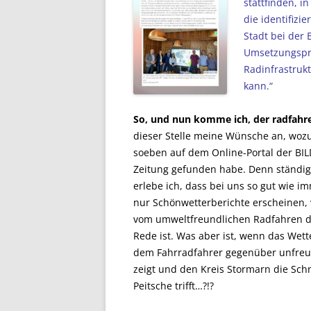
stattfinden, i
die identifizi
Stadt bei der
Umsetzungspro
Radinfrastruk
kann.“
So, und nun komme ich, der radfahr
dieser Stelle meine Wünsche an, wozu
soeben auf dem Online-Portal der BIL
Zeitung gefunden habe. Denn ständig
erlebe ich, dass bei uns so gut wie 
nur Schönwetterberichte erscheinen,
vom umweltfreundlichen Radfahren d
Rede ist. Was aber ist, wenn das Wett
dem Fahrradfahrer gegenüber unfreu
zeigt und den Kreis Stormarn die Sch
Peitsche trifft…?!?