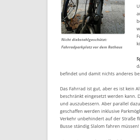
U
a
b
w
F
Nicht diebstahlgeschützt:
k
Fahrradparkplatz vor dem Rathaus
S
d
befindet und damit nichts anderes be
Das Fahrrad ist gut, aber es ist kein 
beschränkt eingesetzt werden kann. D
und auszubessern. Aber parallel daz
geschaffen werden inklusive Parkmögl
Verkehr unbehindert auf der Straße fl
Busse ständig Slalom fahren müssen!