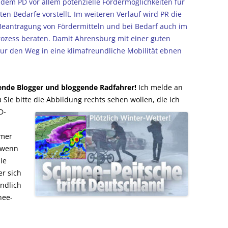
n dem PD vor allem potenzielle Fördermöglichkeiten für
erten Bedarfe vorstellt. Im weiteren Verlauf wird PR die
 Beantragung von Fördermitteln und bei Bedarf auch im
zess beraten. Damit Ahrensburg mit einer guten
tur den Weg in eine klimafreundliche Mobilität ebnen
ende Blogger
und bloggende Radfahrer!
Ich melde an
 Sie bitte die Abbildung rechts
sehen wollen, die ich
D-
immer
 wenn
ie
er sich
ndlich
nee-