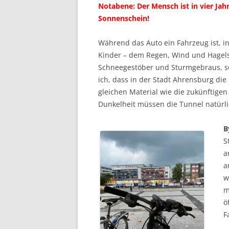
Notabene: Der Mensch ist in vier Jah
Sonnenschein!
Während das Auto ein Fahrzeug ist, in
Kinder – dem Regen, Wind und Hagelsc
Schneegestöber und Sturmgebraus, so 
ich, dass in der Stadt Ahrensburg d
gleichen Material wie die zukünftig
Dunkelheit müssen die Tunnel natürli
B
S
a
a
w
m
ö
F