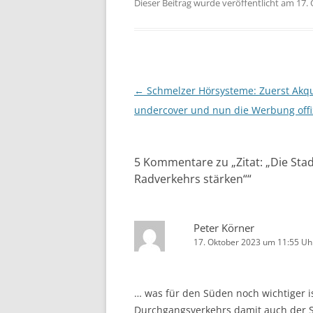
Dieser Beitrag wurde veröffentlicht am 17.
Beitragsnavigation
←
Schmelzer Hörsysteme: Zuerst Akq
undercover und nun die Werbung offiz
5 Kommentare zu „
Zitat: „Die St
Radverkehrs stärken“
“
Peter Körner
17. Oktober 2023 um 11:55 Uh
… was für den Süden noch wichtiger i
Durchgangsverkehrs damit auch der Sü