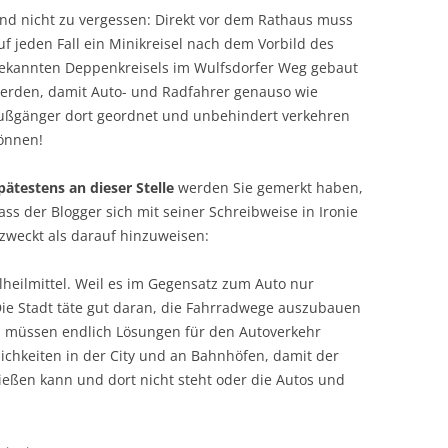
nd nicht zu vergessen: Direkt vor dem Rathaus muss
uf jeden Fall ein Minikreisel nach dem Vorbild des
ekannten Deppenkreisels im Wulfsdorfer Weg gebaut
erden, damit Auto- und Radfahrer genauso wie
ußgänger dort geordnet und unbehindert verkehren
önnen!
pätestens an dieser Stelle
werden Sie gemerkt haben,
ass der Blogger sich mit seiner Schreibweise in Ironie
zweckt als darauf hinzuweisen:
Allheilmittel. Weil es im Gegensatz zum Auto nur
ie Stadt täte gut daran, die Fahrradwege auszubauen
u müssen endlich Lösungen für den Autoverkehr
ichkeiten in der City und an Bahnhöfen, damit der
ießen kann und dort nicht steht oder die Autos und