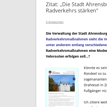
Zitat: „Die Stadt Ahrens
Radverkehrs stärken“
5 Antworten
Die Verwaltung der Stadt Ahrensburg
Radverkehrsmaßnahmen sieht die Ve
unter anderem entlang verschiedene
Radverkehrsmaßnahmen
eine Moder
Velorouten erfolgen soll…?
Könnte es sei
Rondeel so zu
sogenananten 
Drahtesel in 
Fußgänger nich
Ich zitiere wei