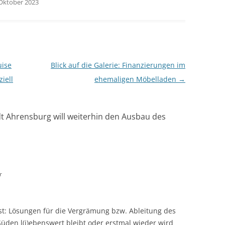
 Oktober 2023
uise
Blick auf die Galerie: Finanzierungen im
iell
ehemaligen Möbelladen
→
adt Ahrensburg will weiterhin den Ausbau des
r
st: Lösungen für die Vergrämung bzw. Ableitung des
den l(i)ebenswert bleibt oder erstmal wieder wird