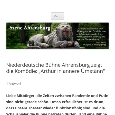
Zum
Inhalt
Nachrichten & Notizen von Harald Dzubilla
springen
Szene Ahrensburg
Menü
Niederdeutsche Bühne Ahrensburg zeigt
die Komödie: „Arthur in annere Ümstänn“
1 Antwort
Liebe Mitbürger, die Zeiten zwischen Pandemie und Putin
sind nicht gerade schön. Umso erfreulicher ist es drum,
dass unsere Theater wieder funktionsfähig sind und die
Schauspieler die Bühne betreten dürfen. Und eine Bühne,