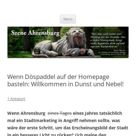
Zum
Inhalt
Nachrichten & Notizen von Harald Dzubilla
springen
Szene Ahrensburg
Menü
Wenn Döspaddel auf der Homepage
basteln: Willkommen in Dunst und Nebel!
1 Antwort
Wenn Ahrensburg
eines Tages
eines Jahres tatsächlich
mal ein Stadtmarketing in Angriff nehmen sollte, was
wäre der erste Schritt, um das Erscheinungsbild der Stadt
in ein besseres Licht zu rücken? (Ich meine den