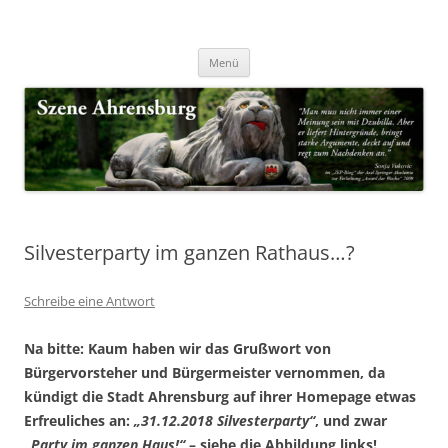
Zum
Inhalt
Nachrichten & Notizen von Harald Dzubilla
springen
Szene Ahrensburg
Menü
Silvesterparty im ganzen Rathaus…?
Schreibe eine Antwort
Na bitte: Kaum haben wir das Grußwort von
Bürgervorsteher und Bürgermeister vernommen, da
kündigt die Stadt Ahrensburg auf ihrer Homepage etwas
Erfreuliches an:
„31.12.2018 Silvesterparty“
, und zwar
„Party im ganzen Haus!“
– siehe die Abbildung links!