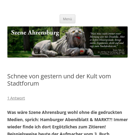
Zum
Inhalt
Nachrichten & Notizen von Harald Dzubilla
springen
Szene Ahrensburg
Menü
Schnee von gestern und der Kult vom
Stadtforum
1 Antwort
Was wäre Szene Ahrensburg wohl ohne die gedruckten
Medien, sprich: Hamburger Abendblatt & MARKT?! Immer
wieder finde ich dort Ergötzliches zum Zitieren!
Beispielsweise heute der Aufmacher vom 3. Buch