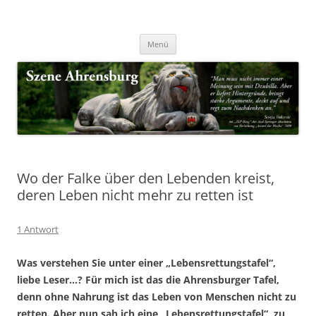
Zum
Inhalt
Nachrichten & Notizen von Harald Dzubilla
springen
Szene Ahrensburg
Menü
Wo der Falke über den Lebenden kreist,
deren Leben nicht mehr zu retten ist
1 Antwort
Was verstehen Sie unter einer „Lebensrettungstafel“,
liebe Leser…? Für mich ist das die Ahrensburger Tafel,
denn ohne Nahrung ist das Leben von Menschen nicht zu
retten. Aber nun sah ich eine „Lebensrettungstafel“, zu