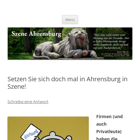
Zum
Inhalt
Nachrichten & Notizen von Harald Dzubilla
springen
Szene Ahrensburg
Menü
Setzen Sie sich doch mal in Ahrensburg in
Szene!
Schreibe eine Antwort
Firmen (und
auch
Privatleute)
haben die