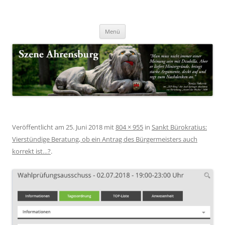
Zum
Inhalt
Nachrichten & Notizen von Harald Dzubilla
springen
Szene Ahrensburg
Menü
Veröffentlicht am
25. Juni 2018
mit
804 × 955
in
Sankt Bürokratius:
Vierstündige Beratung, ob ein Antrag des Bürgermeisters auch
korrekt ist…?
.