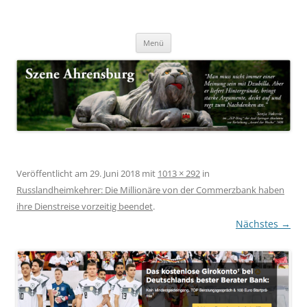
Zum
Inhalt
Nachrichten & Notizen von Harald Dzubilla
springen
Szene Ahrensburg
Menü
Veröffentlicht am
29. Juni 2018
mit
1013 × 292
in
Russlandheimkehrer: Die Millionäre von der Commerzbank haben
ihre Dienstreise vorzeitig beendet
.
Nächstes →