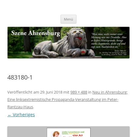
Zum
Inhalt
Nachrichten & Notizen von Harald Dzubilla
springen
Szene Ahrensburg
Menü
483180-1
Veröffentlicht am
29. Juni 2018
mit
989 × 488
in
Neu in Ahrensburg:
Eine linksextremistische Propaganda-Veranstaltung im Peter-
Rantzau-Haus
.
← Vorheriges