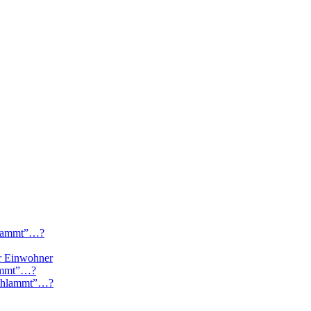
chlammt”…?
er Einwohner
lammt”…?
schlammt”…?