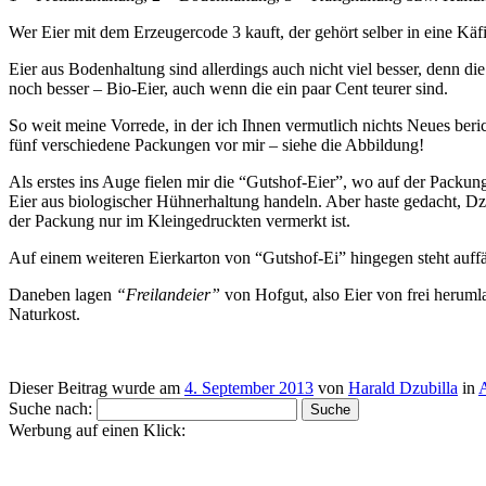
Wer Eier mit dem Erzeugercode 3 kauft, der gehört selber in eine Kä
Eier aus Bodenhaltung sind allerdings auch nicht viel besser, denn 
noch besser – Bio-Eier, auch wenn die ein paar Cent teurer sind.
So weit meine Vorrede, in der ich Ihnen vermutlich nichts Neues ber
fünf verschiedene Packungen vor mir – siehe die Abbildung!
Als erstes ins Auge fielen mir die “Gutshof-Eier”, wo auf der Packung 
Eier aus biologischer Hühnerhaltung handeln. Aber haste gedacht, Dz
der Packung nur im Kleingedruckten vermerkt ist.
Auf einem weiteren Eierkarton von “Gutshof-Ei” hingegen steht auffä
Daneben lagen
“Freilandeier”
von Hofgut, also Eier von frei herum
Naturkost.
Dieser Beitrag wurde am
4. September 2013
von
Harald Dzubilla
in
Suche nach:
Werbung auf einen Klick: