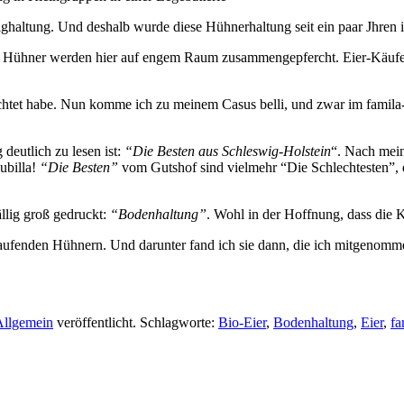
fighaltung. Und deshalb wurde diese Hühnerhaltung seit ein paar Jhren 
die Hühner werden hier auf engem Raum zusammengepfercht. Eier-Käufer,
ichtet habe. Nun komme ich zu meinem Casus belli, und zwar im famila
deutlich zu lesen ist:
“Die Besten aus Schleswig-Holstein
“. Nach mein
ubilla!
“Die Besten”
vom Gutshof sind vielmehr “Die Schlechtesten”, 
llig groß gedruckt:
“Bodenhaltung”
. Wohl in der Hoffnung, dass die K
laufenden Hühnern. Und darunter fand ich sie dann, die ich mitgeno
Allgemein
veröffentlicht. Schlagworte:
Bio-Eier
,
Bodenhaltung
,
Eier
,
fa